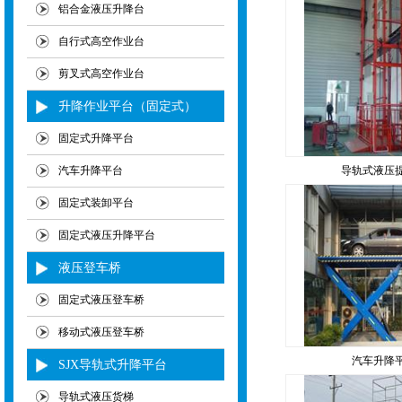
铝合金液压升降台
自行式高空作业台
剪叉式高空作业台
升降作业平台（固定式）
固定式升降平台
汽车升降平台
导轨式液压
固定式装卸平台
固定式液压升降平台
液压登车桥
固定式液压登车桥
移动式液压登车桥
汽车升降
SJX导轨式升降平台
导轨式液压货梯