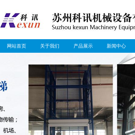
网站首页
关于我们
产品展示
新闻中心