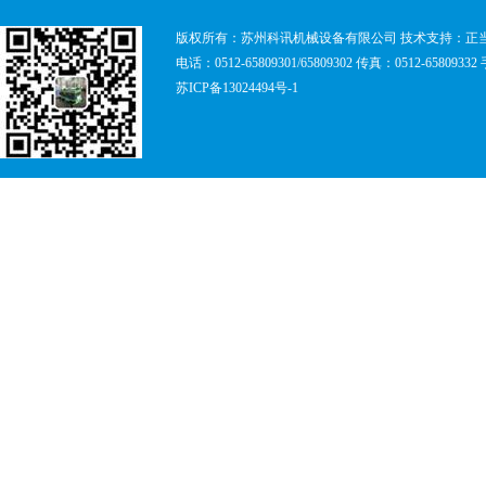
版权所有：苏州科讯机械设备有限公司 技术支持：
正
电话：0512-65809301/65809302 传真：0512-65809332
苏ICP备13024494号-1