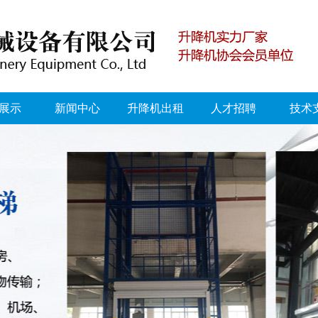
展示
新闻中心
升降机出租
人才招聘
技术