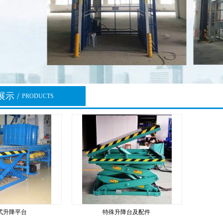
示 /
PRODUCTS
式升降平台
特殊升降台及配件