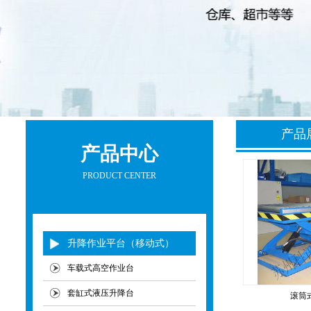
产品展
产品中心
PRODUCT CENTER
升降作业平台（移动式）
车载式高空作业台
套缸式液压升降台
滚筒