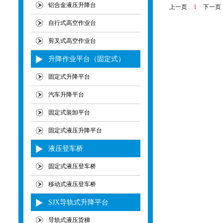
铝合金液压升降台
上一页
1
下一页
自行式高空作业台
剪叉式高空作业台
升降作业平台（固定式）
固定式升降平台
汽车升降平台
固定式装卸平台
固定式液压升降平台
液压登车桥
固定式液压登车桥
移动式液压登车桥
SJX导轨式升降平台
导轨式液压货梯