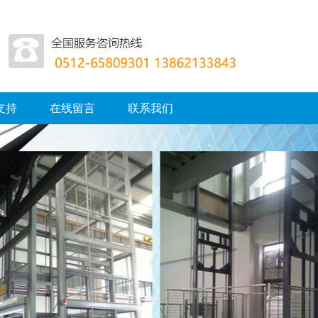
支持
在线留言
联系我们