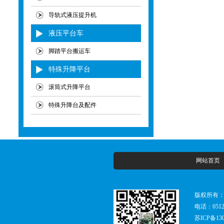
导轨式液压提升机
液压平台车
脚踏平台搬运车
特殊升降平台
滚筒式升降平台
特殊升降台及配件
网站首页
版权所有：
电话：0512-
苏ICP备130