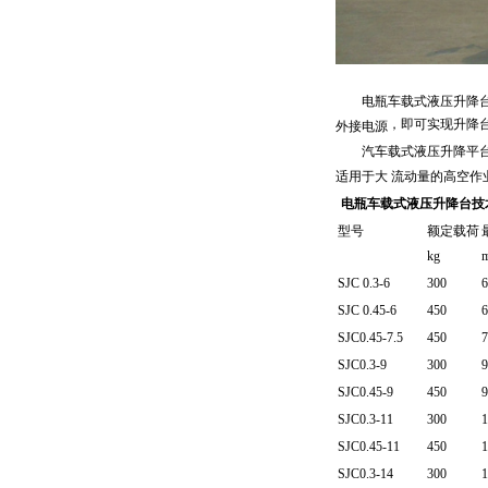
电瓶车载式液压升降台 
，即可实现升降
外接电源
汽车载式液压升降平台是
适用于大 流动量的高空作
电瓶车载式液压升降台技
型号
额定载荷
kg
SJC 0.3-6
300
6
SJC 0.45-6
450
6
SJC0.45-7.5
450
7
SJC0.3-9
300
9
SJC0.45-9
450
9
SJC0.3-11
300
1
SJC0.45-11
450
1
SJC0.3-14
300
1