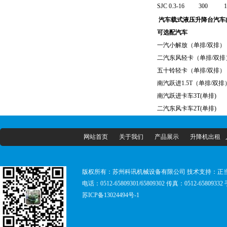
SJC 0.3-16
300
1
汽车载式液压升降台汽车
可选配汽车
一汽小解放（单排/双排）
二汽东风轻卡（单排/双排
五十铃轻卡（单排/双排）
南汽跃进1.5T（单排/双排
南汽跃进卡车3T(单排)
二汽东风卡车2T(单排)
网站首页
关于我们
产品展示
升降机出租
版权所有：苏州科讯机械设备有限公司 技术支持：
正
电话：0512-65809301/65809302 传真：0512-65809332
苏ICP备13024494号-1